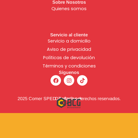
Sobre Nosotros
Quienes somos
Servicio al cliente
Servicio a domicilio
Aviso de
privacidad
Políticas de devolución
Términos y condiciones
Síguenos
F
I
T
a
n
i
c
s
k
e
t
t
b
a
o
2025 Comer SPED. Todos los derechos reservados.
Diseñado por:
o
g
k
o
r
k
a
m