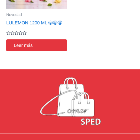
Novedad
LULEMON 1200 ML 🤩🤩🤩
Valorado
en
Leer más
0
de
5