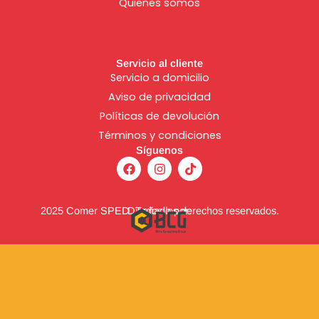
Quienes somos
Servicio al cliente
Servicio a domicilio
Aviso de
privacidad
Políticas de devolución
Términos y condiciones
Síguenos
F
I
T
a
n
i
c
s
k
e
t
t
b
a
o
2025 Comer SPED. Todos los derechos reservados.
Diseñado por:
o
g
k
o
r
k
a
m