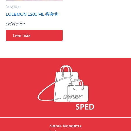
Novedad
LULEMON 1200 ML 🤩🤩🤩
Valorado
en
Leer más
0
de
5
Sobre Nosotros