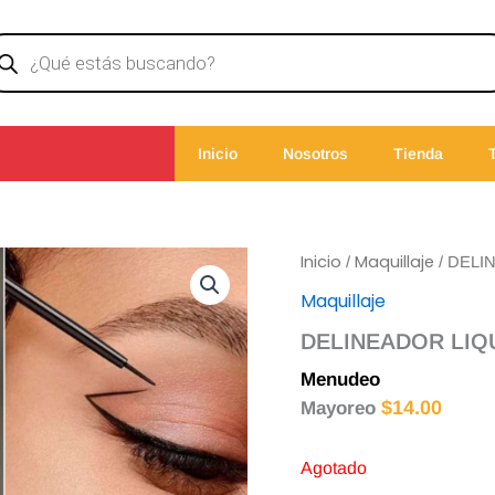
ducts
rch
Inicio
Nosotros
Tienda
Inicio
Maquillaje
/
/ DELI
Maquillaje
DELINEADOR LIQ
Menudeo
$
15.00
$
14.00
Mayoreo
Agotado