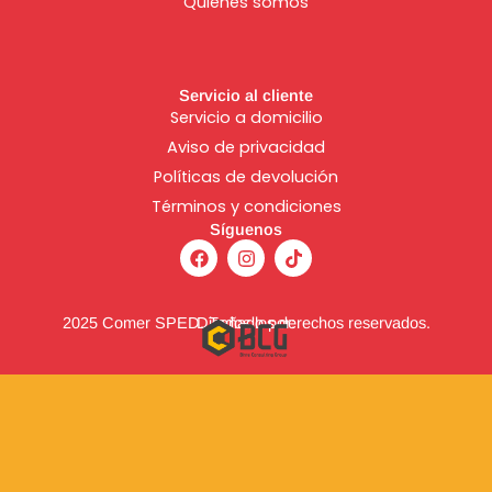
Quienes somos
Servicio al cliente
Servicio a domicilio
Aviso de
privacidad
Políticas de devolución
Términos y condiciones
Síguenos
F
I
T
a
n
i
c
s
k
e
t
t
b
a
o
2025 Comer SPED. Todos los derechos reservados.
Diseñado por:
o
g
k
o
r
k
a
m