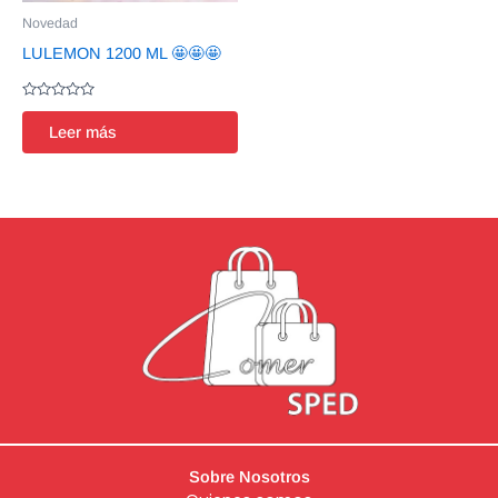
Novedad
LULEMON 1200 ML 🤩🤩🤩
Valorado
en
Leer más
0
de
5
Sobre Nosotros