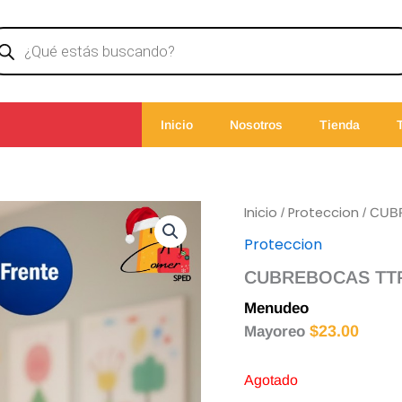
ducts
rch
Inicio
Nosotros
Tienda
Inicio
Proteccion
/
/ CUBR
Proteccion
CUBREBOCAS TTP I
Menudeo
$
25.00
$
23.00
Mayoreo
Agotado