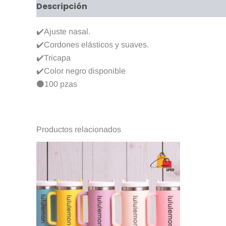
Descripción
Valoraciones (0)
✔️Ajuste nasal.
✔️Cordones elásticos y suaves.
✔️Tricapa
✔️Color negro disponible
⚫️100 pzas
Productos relacionados