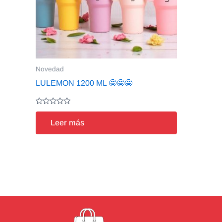
Novedad
LULEMON 1200 ML 🤩🤩🤩
Valorado
en
Leer más
0
de
5