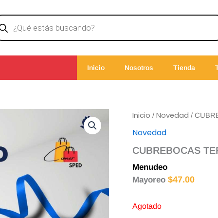
ducts
rch
Inicio
Nosotros
Tienda
Inicio
Novedad
/
/ CUBR
Novedad
CUBREBOCAS TE
Menudeo
$
50.00
$
47.00
Mayoreo
Agotado