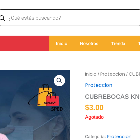
ducts
rch
Inicio
Nosotros
Tienda
Inicio
Proteccion
/
/ CUB
Proteccion
CUBREBOCAS KN
$
3.00
Agotado
Proteccion
Categoría: