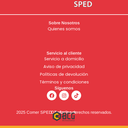
Sobre Nosotros
Quienes somos
Servicio al cliente
Servicio a domicilio
Aviso de
privacidad
Políticas de devolución
Términos y condiciones
Síguenos
F
I
T
a
n
i
c
s
k
e
t
t
b
a
o
2025 Comer SPED. Todos los derechos reservados.
Diseñado por:
o
g
k
o
r
k
a