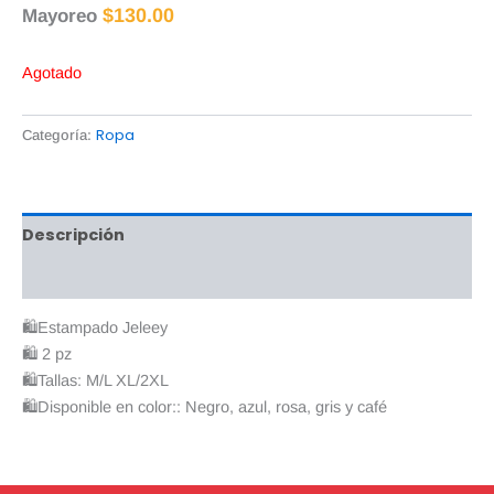
$
130.00
Mayoreo
Agotado
Ropa
Categoría:
Descripción
Valoraciones (0)
🛍️Estampado Jeleey
🛍️ 2 pz
🛍️Tallas: M/L XL/2XL
🛍️Disponible en color:: Negro, azul, rosa, gris y café