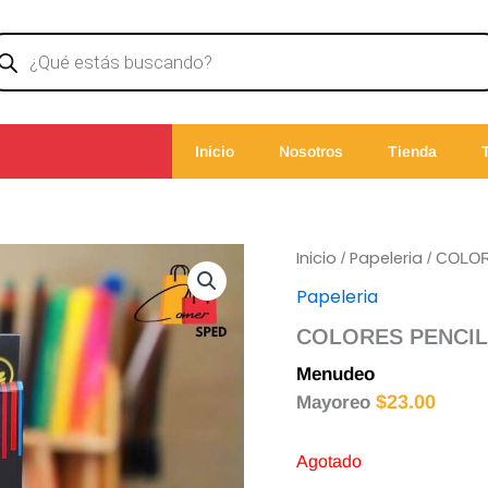
ducts
rch
Inicio
Nosotros
Tienda
Inicio
Papeleria
/
/ COLO
Papeleria
COLORES PENCIL
Menudeo
$
25.00
$
23.00
Mayoreo
Agotado