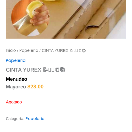
Inicio
Papeleria
/
/ CINTA YUREX 📝✍🏻📒📚
Papeleria
CINTA YUREX 📝✍🏻📒📚
Menudeo
$
5.00
$
28.00
Mayoreo
Agotado
Papeleria
Categoría: