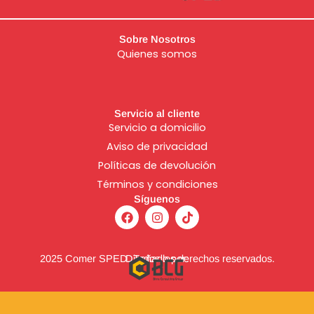
Sobre Nosotros
Quienes somos
Servicio al cliente
Servicio a domicilio
Aviso de
privacidad
Políticas de devolución
Términos y condiciones
Síguenos
F
I
T
a
n
i
c
s
k
e
t
t
b
a
o
2025 Comer SPED. Todos los derechos reservados.
Diseñado por:
o
g
k
o
r
k
a
m