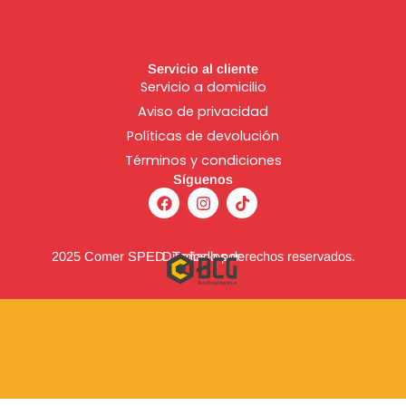
Servicio al cliente
Servicio a domicilio
Aviso de
privacidad
Políticas de devolución
Términos y condiciones
Síguenos
F
I
T
a
n
i
c
s
k
e
t
t
b
a
o
2025 Comer SPED. Todos los derechos reservados.
Diseñado por:
o
g
k
o
r
k
a
m