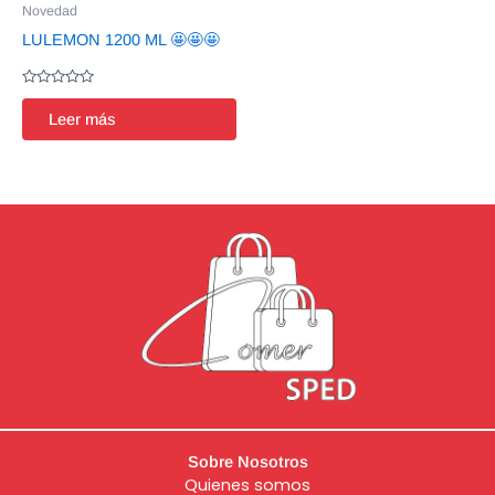
Novedad
LULEMON 1200 ML 🤩🤩🤩
Valorado
en
Leer más
0
de
5
Sobre Nosotros
Quienes somos