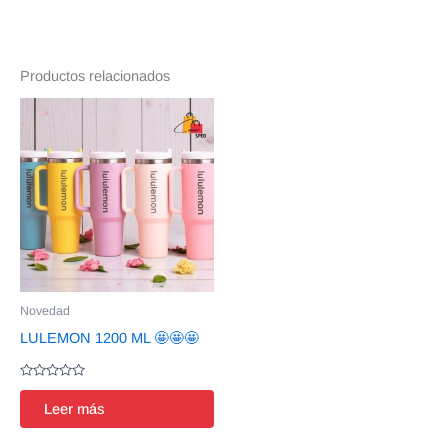
Productos relacionados
Novedad
LULEMON 1200 ML 🤩🤩🤩
Valorado
en
Leer más
0
de
5