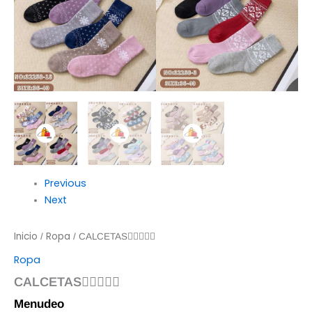
Previous
Next
Inicio
Ropa
/
/ CALCETAS☝🏻✨🔥🎉
Ropa
CALCETAS☝🏻✨🔥🎉
Menudeo
$
120.00