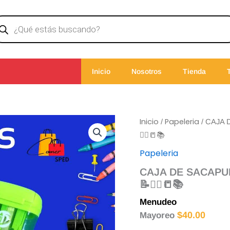
ducts
rch
Inicio
Nosotros
Tienda
Inicio
Papeleria
/
/ CAJA
✍🏻📒📚
Papeleria
CAJA DE SACAP
📝✍🏻📒📚
Menudeo
$
230.00
$
40.00
Mayoreo