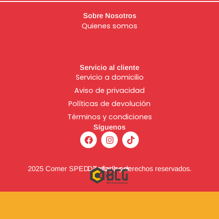
Sobre Nosotros
Quienes somos
Servicio al cliente
Servicio a domicilio
Aviso de
privacidad
Políticas de devolución
Términos y condiciones
Síguenos
F
I
T
a
n
i
c
s
k
e
t
t
b
a
o
2025 Comer SPED. Todos los derechos reservados.
Diseñado por:
o
g
k
o
r
k
a
m