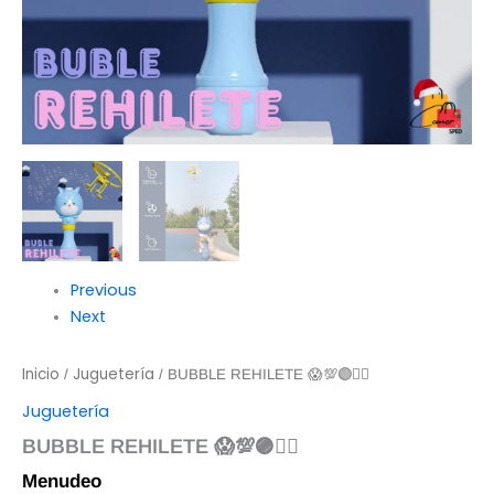
Previous
Next
Inicio
Juguetería
/
/ BUBBLE REHILETE 😱💯🟣☝🏻
Juguetería
BUBBLE REHILETE 😱💯🟣☝🏻
Menudeo
$
38.00