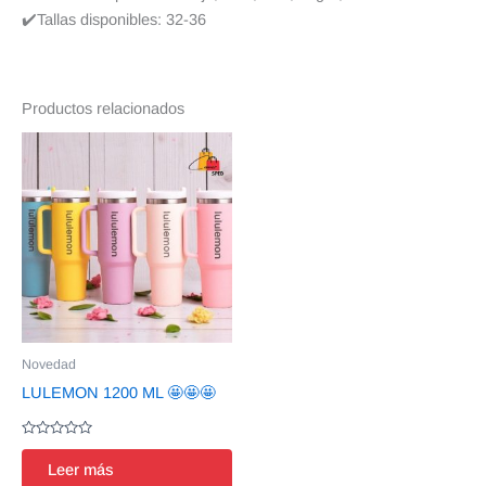
✔️Tallas disponibles: 32-36
Productos relacionados
Novedad
LULEMON 1200 ML 🤩🤩🤩
Valorado
en
Leer más
0