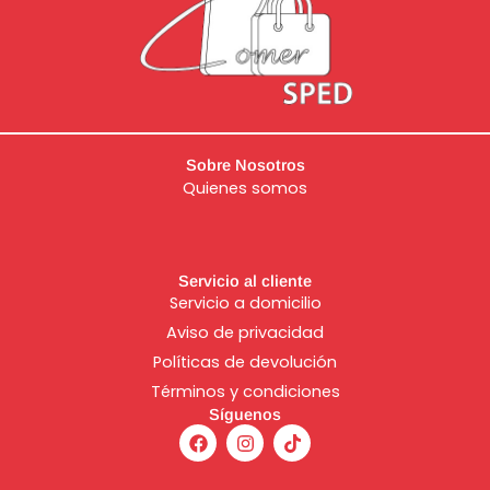
Sobre Nosotros
Quienes somos
Servicio al cliente
Servicio a domicilio
Aviso de
privacidad
Políticas de devolución
Términos y condiciones
Síguenos
F
I
T
a
n
i
c
s
k
e
t
t