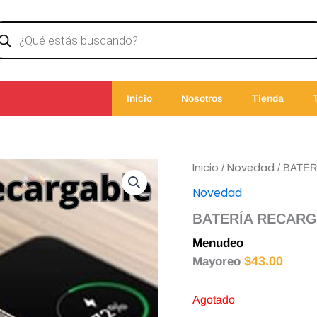
ducts
rch
Inicio
Nosotros
Tienda
Inicio
Novedad
/
/ BATE
Novedad
BATERÍA RECAR
Menudeo
$
45.00
$
43.00
Mayoreo
Agotado