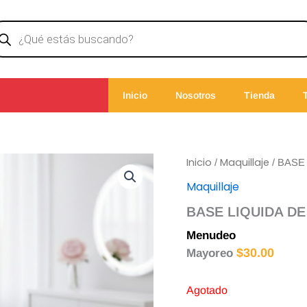
ducts
rch
Inicio
Nosotros
Tienda
Inicio
Maquillaje
/
/ BASE
Maquillaje
BASE LIQUIDA DE
Menudeo
$
35.00
$
30.00
Mayoreo
Agotado