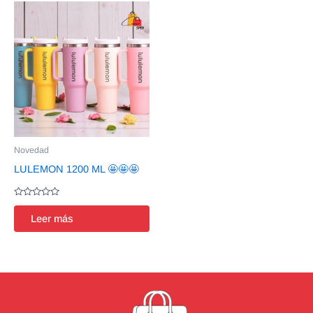
Novedad
LULEMON 1200 ML 🤩🤩🤩
Valorado
en
Leer más
0
de
5