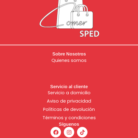
Sobre Nosotros
Quienes somos
Servicio al cliente
Servicio a domicilio
Aviso de
privacidad
Políticas de devolución
Términos y condiciones
Síguenos
F
I
T
a
n
i