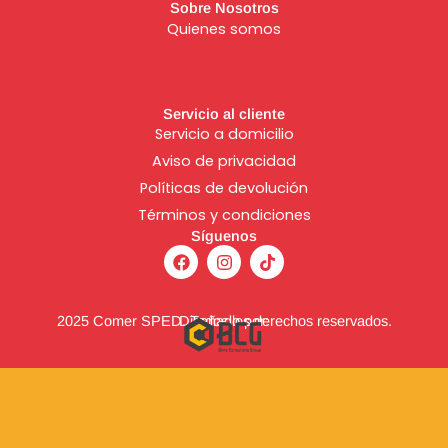
Sobre Nosotros
Quienes somos
Servicio al cliente
Servicio a domicilio
Aviso de
privacidad
Políticas de devolución
Términos y condiciones
Síguenos
F
I
T
a
n
i
c
s
k
e
t
t
b
a
o
2025 Comer SPED. Todos los derechos reservados.
Diseñado por:
o
g
k
o
r
k
a
m