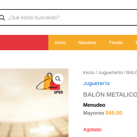
ducts
rch
Inicio
Nosotros
Tienda
Inicio
Juguetería
/
/ BAL
Juguetería
BALÓN METALICO
Menudeo
$
49.00
$
45.00
Mayoreo
Agotado