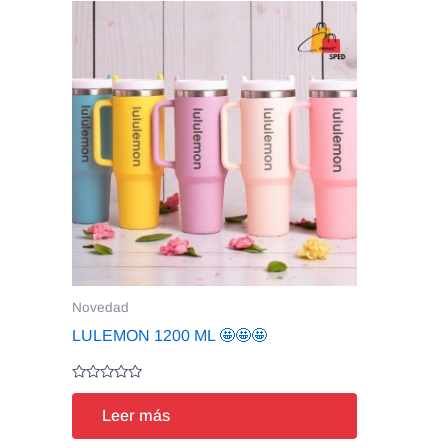
Novedad
LULEMON 1200 ML 🤩🤩🤩
Valorado
en
Leer más
0
de
5