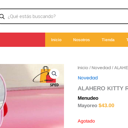
ducts
rch
Inicio
Nosotros
Tienda
Inicio
Novedad
/
/ ALAH
Novedad
ALAHERO KITTY 
Menudeo
$
45.00
$
43.00
Mayoreo
Agotado