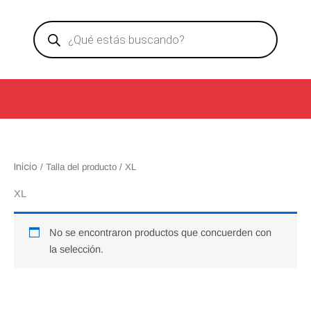
Ir
Products
al
search
contenido
Inicio
/ Talla del producto / XL
XL
No se encontraron productos que concuerden con
la selección.