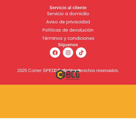
Servicio al cliente
Servicio a domicilio
Aviso de
privacidad
Políticas de devolución
Términos y condiciones
Síguenos
F
I
T
a
n
i
c
s
k
e
t
t
b
a
o
2025 Comer SPED. Todos los derechos reservados.
Diseñado por:
o
g
k
o
r
k
a
m