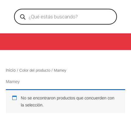
Ir
Products
al
search
contenido
Inicio
/ Color del producto / Mamey
Mamey
No se encontraron productos que concuerden con
la selección.