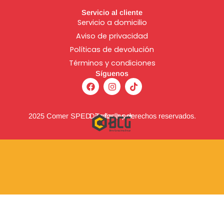
Servicio al cliente
Servicio a domicilio
Aviso de
privacidad
Políticas de devolución
Términos y condiciones
Síguenos
F
I
T
a
n
i
c
s
k
e
t
t
b
a
o
2025 Comer SPED. Todos los derechos reservados.
Diseñado por:
o
g
k
o
r
k
a
m