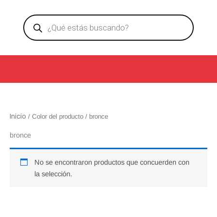
Ir
Products
al
search
contenido
Inicio
/ Color del producto / bronce
bronce
No se encontraron productos que concuerden con
la selección.