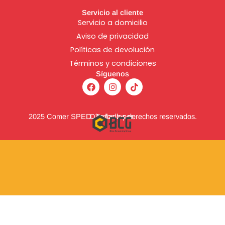
Servicio al cliente
Servicio a domicilio
Aviso de
privacidad
Políticas de devolución
Términos y condiciones
Síguenos
F
I
T
a
n
i
c
s
k
e
t
t
b
a
o
2025 Comer SPED. Todos los derechos reservados.
Diseñado por:
o
g
k
o
r
k
a
m