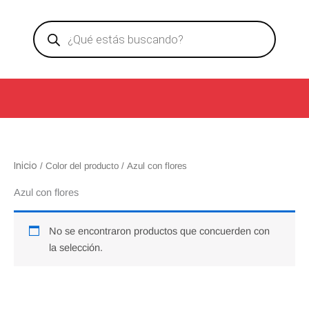
Ir
Products
al
search
contenido
Inicio
/ Color del producto / Azul con flores
Azul con flores
No se encontraron productos que concuerden con
la selección.