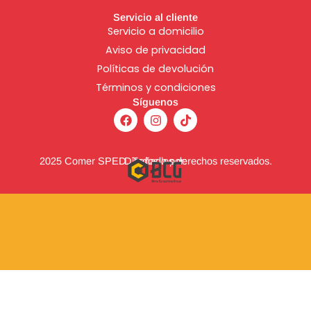
Servicio al cliente
Servicio a domicilio
Aviso de
privacidad
Políticas de devolución
Términos y condiciones
Síguenos
F
I
T
a
n
i
c
s
k
e
t
t
b
a
o
2025 Comer SPED. Todos los derechos reservados.
Diseñado por:
o
g
k
o
r
k
a
m